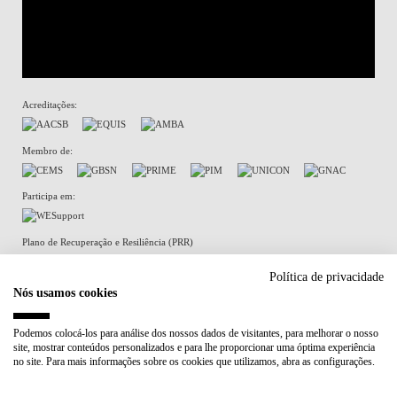
Acreditações:
Membro de:
Participa em:
Plano de Recuperação e Resiliência (PRR)
Política de privacidade
Nós usamos cookies
Política de Privacidade
Política de Cookies
Podemos colocá-los para análise dos nossos dados de visitantes, para melhorar o nosso
site, mostrar conteúdos personalizados e para lhe proporcionar uma óptima experiência
no site. Para mais informações sobre os cookies que utilizamos, abra as configurações.