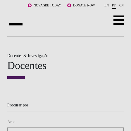
Saltar para o conteúdo principal
NOVA SBE TODAY
DONATE NOW
EN
PT
CN
SOBRE NÓS
CURSOS
Docentes & Investigação
Docentes
DOCENTES E INVESTIGAÇÃO
COMUNIDADE
LIFE AT NOVA SBE
Procurar por
WHAT'S HAPPENING
Área