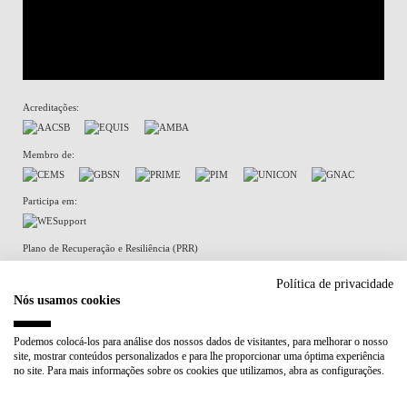
Acreditações:
Membro de:
Participa em:
Plano de Recuperação e Resiliência (PRR)
Política de privacidade
Nós usamos cookies
Política de Privacidade
Política de Cookies
Podemos colocá-los para análise dos nossos dados de visitantes, para melhorar o nosso
site, mostrar conteúdos personalizados e para lhe proporcionar uma óptima experiência
no site. Para mais informações sobre os cookies que utilizamos, abra as configurações.