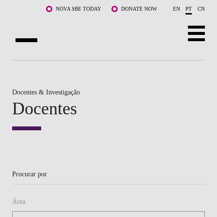
Saltar para o conteúdo principal
NOVA SBE TODAY
DONATE NOW
EN
PT
CN
SOBRE NÓS
CURSOS
Docentes & Investigação
Docentes
DOCENTES E INVESTIGAÇÃO
COMUNIDADE
LIFE AT NOVA SBE
Procurar por
WHAT'S HAPPENING
Área