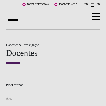
Saltar para o conteúdo principal
NOVA SBE TODAY
DONATE NOW
EN
PT
CN
SOBRE NÓS
CURSOS
Docentes & Investigação
Docentes
DOCENTES E INVESTIGAÇÃO
COMUNIDADE
LIFE AT NOVA SBE
Procurar por
WHAT'S HAPPENING
Área