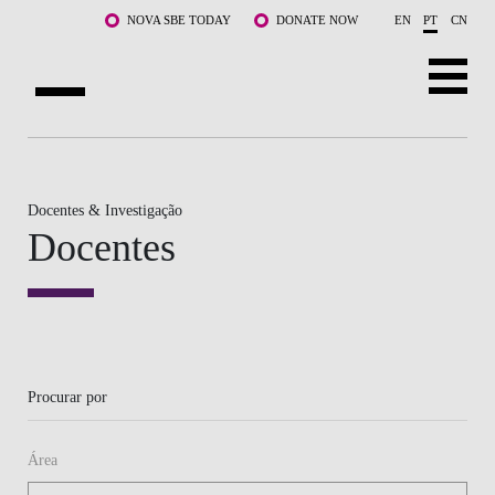
Saltar para o conteúdo principal
NOVA SBE TODAY
DONATE NOW
EN
PT
CN
SOBRE NÓS
CURSOS
Docentes & Investigação
Docentes
DOCENTES E INVESTIGAÇÃO
COMUNIDADE
LIFE AT NOVA SBE
Procurar por
WHAT'S HAPPENING
Área