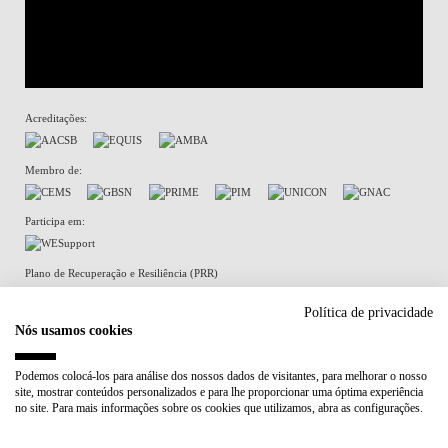
Acreditações:
Membro de:
Participa em:
Plano de Recuperação e Resiliência (PRR)
Política de privacidade
Nós usamos cookies
Política de Privacidade
Política de Cookies
Podemos colocá-los para análise dos nossos dados de visitantes, para melhorar o nosso
site, mostrar conteúdos personalizados e para lhe proporcionar uma óptima experiência
no site. Para mais informações sobre os cookies que utilizamos, abra as configurações.