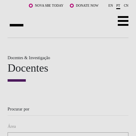
Saltar para o conteúdo principal
NOVA SBE TODAY
DONATE NOW
EN
PT
CN
SOBRE NÓS
CURSOS
Docentes & Investigação
Docentes
DOCENTES E INVESTIGAÇÃO
COMUNIDADE
LIFE AT NOVA SBE
Procurar por
WHAT'S HAPPENING
Área