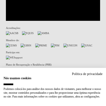
Acreditações:
Membro de:
Participa em:
Plano de Recuperação e Resiliência (PRR)
Política de privacidade
Nós usamos cookies
Política de Privacidade
Política de Cookies
Podemos colocá-los para análise dos nossos dados de visitantes, para melhorar o nosso
site, mostrar conteúdos personalizados e para lhe proporcionar uma óptima experiência
no site. Para mais informações sobre os cookies que utilizamos, abra as configurações.