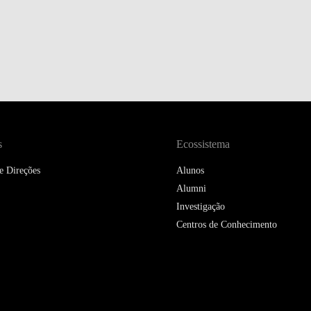
DOUBLE DEGREES
DIREITO & GESTÃO
DIREITO E ECONOMIA
DO MAR
DUAL DEGREE NYU
s
Ecossistema
e Direções
Alunos
Alumni
Investigação
Centros de Conhecimento