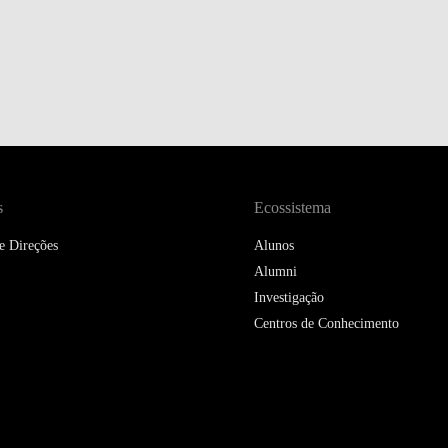
DOUBLE DEGREES
DIREITO & GESTÃO
DIREITO E ECONOMIA
DO MAR
DUAL DEGREE NYU
s
Ecossistema
e Direções
Alunos
Alumni
Investigação
Centros de Conhecimento