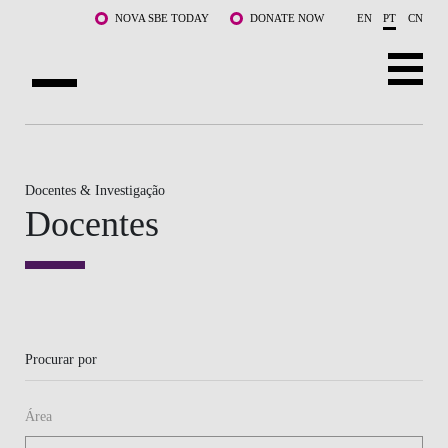
Saltar para o conteúdo principal
NOVA SBE TODAY
DONATE NOW
EN
PT
CN
SOBRE NÓS
CURSOS
Docentes & Investigação
Docentes
DOCENTES E INVESTIGAÇÃO
COMUNIDADE
LIFE AT NOVA SBE
Procurar por
WHAT'S HAPPENING
Área