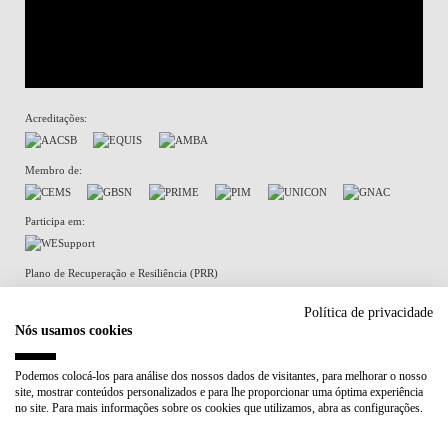
Acreditações:
Membro de:
Participa em:
Plano de Recuperação e Resiliência (PRR)
Política de privacidade
Nós usamos cookies
Política de Privacidade
Política de Cookies
Podemos colocá-los para análise dos nossos dados de visitantes, para melhorar o nosso
site, mostrar conteúdos personalizados e para lhe proporcionar uma óptima experiência
no site. Para mais informações sobre os cookies que utilizamos, abra as configurações.