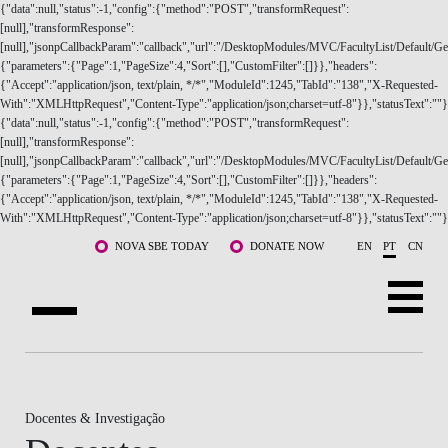
{"data":null,"status":-1,"config":{"method":"POST","transformRequest":
[null],"transformResponse":
[null],"jsonpCallbackParam":"callback","url":"/DesktopModules/MVC/FacultyList/Default/Get
{"parameters":{"Page":1,"PageSize":4,"Sort":[],"CustomFilter":[]}},"headers":
{"Accept":"application/json, text/plain, */*","ModuleId":1245,"TabId":"138","X-Requested-
With":"XMLHttpRequest","Content-Type":"application/json;charset=utf-8"}},"statusText":""}
{"data":null,"status":-1,"config":{"method":"POST","transformRequest":
SOBRE NÓS
[null],"transformResponse":
[null],"jsonpCallbackParam":"callback","url":"/DesktopModules/MVC/FacultyList/Default/Ge
{"parameters":{"Page":1,"PageSize":4,"Sort":[],"CustomFilter":[]}},"headers":
CURSOS
{"Accept":"application/json, text/plain, */*","ModuleId":1245,"TabId":"138","X-Requested-
With":"XMLHttpRequest","Content-Type":"application/json;charset=utf-8"}},"statusText":""}
DOCENTES E INVESTIGAÇÃO
Saltar para o conteúdo principal
NOVA SBE TODAY
DONATE NOW
EN
PT
CN
COMUNIDADE
LIFE AT NOVA SBE
WHAT'S HAPPENING
Docentes & Investigação