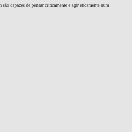
DOUBLE DEGREES
 são capazes de pensar criticamente e agir eticamente num
DIREITO & GESTÃO
DIREITO E ECONOMIA
DO MAR
DUAL DEGREE NYU