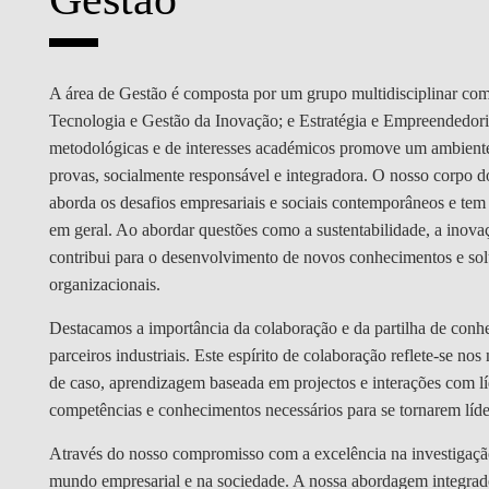
MESTRADOS EXECUTIVOS
DIVERSIDADE, EQUIDADE E
L
INCLUSÃO
LISBON MBA
A área de Gestão é composta por um grupo multidisciplinar com
E
PROJETOS PARA UM
PROGRAMAS DE
Tecnologia e Gestão da Inovação; e Estratégia e Empreendedor
FUTURO MELHOR
INTERCÂMBIO
R
metodológicas e de interesses académicos promove um ambiente
provas, socialmente responsável e integradora. O nosso corpo do
MODELO DE GOVERNO
ESCOLAS DE VERÃO
aborda os desafios empresariais e sociais contemporâneos e tem
em geral. Ao abordar questões como a sustentabilidade, a inovaç
JUNTE-SE A NÓS
FORMAÇÃO DE
contribui para o desenvolvimento de novos conhecimentos e sol
EXECUTIVOS
organizacionais.
CONTACTOS
Destacamos a importância da colaboração e da partilha de con
parceiros industriais. Este espírito de colaboração reflete-se 
de caso, aprendizagem baseada em projectos e interações com líd
competências e conhecimentos necessários para se tornarem líde
Através do nosso compromisso com a excelência na investigação
mundo empresarial e na sociedade. A nossa abordagem integrad