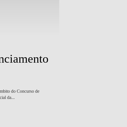
Outras Notícias
| 27 outubro 2023
nciamento
Professores 
terceira con
âmbito do Concurso de
Pedro Oliveira e Miguel Ferreira pa
ial da...
direitos humanos e ambiente), com o 
SABER MAIS