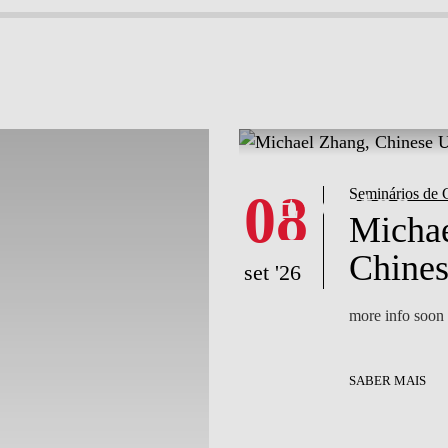
What's happening
What's happening
Notícias
Eventos
08
Seminários de 
Michae
Chines
set '26
more info soon
SABER MAIS