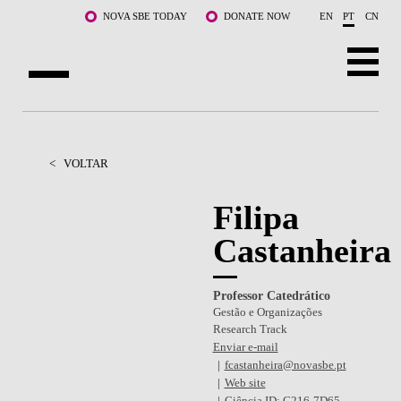
Saltar para o conteúdo principal
NOVA SBE TODAY
DONATE NOW
EN
PT
CN
SOBRE NÓS
CURSOS
<
VOLTAR
DOCENTES E INVESTIGAÇÃO
Filipa
Castanheira
COMUNIDADE
LIFE AT NOVA SBE
Professor Catedrático
Gestão e Organizações
WHAT'S HAPPENING
Research Track
Enviar e-mail
fcastanheira@novasbe.pt
Web site