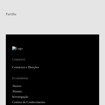
Contactos e Direções
Ecossistema
Alunos
Alumni
Investigação
Centros de Conhecimento
Atalhos
Junte-se a nós
Regulamentos e Atos Públicos
Fundação Alfredo de Sousa
Biblioteca
Nova SBE Today
Moodle@NovaSBE
Webmail
Student Hub
Portal de Denúncias