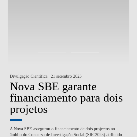
Nova SBE garante
P
financiamento para dois
S
E
projetos
c
A Nova SBE assegurou o financiamento de dois projectos no
Ped
),
âmbito do Concurso de Investigação Social (SRC2023) atribuído
co
pelo Observatório Social da...
co
SABER MAIS
SA
What's happening
Eventos
08
Seminários de Gestão
| terça-feira
Michael Zhang,
set '26
Chinese University of