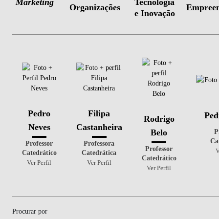
P
Belo
Ca
Professor
Professora
Professor
V
Catedrático
Catedrática
Catedrático
Ver Perfil
Ver Perfil
Ver Perfil
Procurar por
Área
Knowledge Center e Institutos
Função