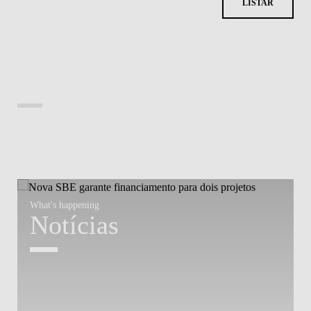
What's happening
W
Notícias
Divulgação Científica
| 21 setembro 2023
Out