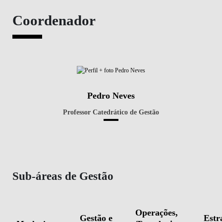
Sub-áreas de Gestão
Operações,
Gestão e
Estr
Marketing
Tecnologia
Organizações
Empreen
e Inovação
Pedro
Filipa
Ped
Rodrigo
Neves
Castanheira