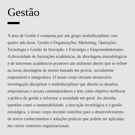
investigação disciplinar e multidisciplinar que aborda os desafios
empresariais e sociais contemporâneos e tem como objetivo melhorar
a prática da gestão e informar a sociedade em geral. Ao abordar
questões como a sustentabilidade, a inovação tecnológica e a gestão
estratégica, o nosso corpo docente contribui para o desenvolvimento
de novos conhecimentos e soluções práticas que podem ser aplicadas
em vários contextos organizacionais.
Destacamos a importância da colaboração e da partilha de
conhecimentos, tanto no seio da comunidade académica como com
parceiros industriais. Este espírito de colaboração reflete-se nos nossos
métodos de ensino, que envolvem frequentemente estudos de caso,
aprendizagem baseada em projectos e interações com líderes
empresariais. O nosso objetivo é dotar os estudantes das competências
e conhecimentos necessários para se tornarem líderes eficazes e
responsáveis nos seus respectivos domínios.
Através do nosso compromisso com a excelência na investigação e no
ensino, esforçamo-nos por ter um impacto positivo no mundo
empresarial e na sociedade. A nossa abordagem integradora garante