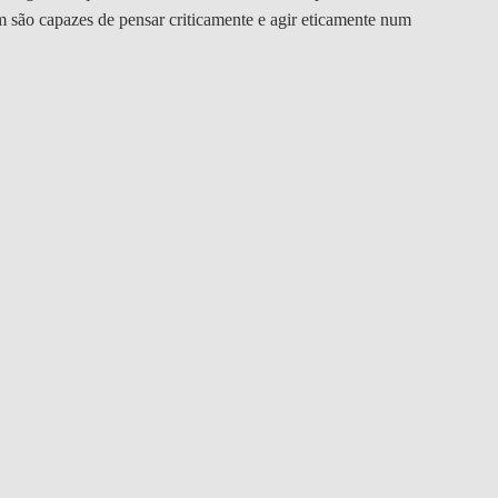
DOUBLE DEGREES
 são capazes de pensar criticamente e agir eticamente num
DIREITO & GESTÃO
DIREITO E ECONOMIA
DO MAR
DUAL DEGREE NYU