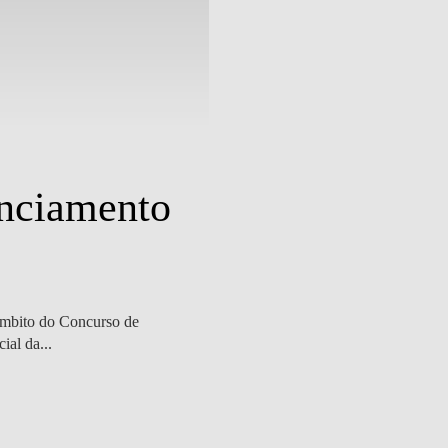
Outras Notícias
| 27 outubro 2023
nciamento
Professores 
terceira con
âmbito do Concurso de
Pedro Oliveira e Miguel Ferreira pa
ial da...
direitos humanos e ambiente), com o 
SABER MAIS