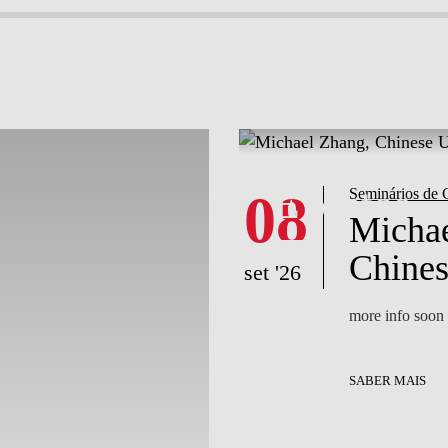
What's happening
What's happening
Notícias
Eventos
08
Seminários de 
Michae
Chines
set '26
more info soon
SABER MAIS