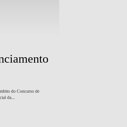
Outras Notícias
| 27 outubro 2023
nciamento
Professores 
terceira con
âmbito do Concurso de
Pedro Oliveira e Miguel Ferreira pa
ial da...
direitos humanos e ambiente), com o 
SABER MAIS