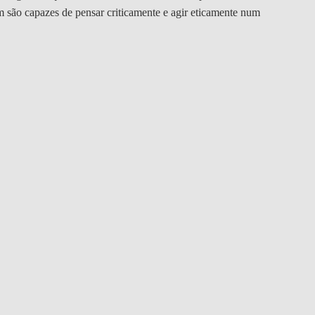
DOUBLE DEGREES
 são capazes de pensar criticamente e agir eticamente num
DIREITO & GESTÃO
DIREITO E ECONOMIA
DO MAR
DUAL DEGREE NYU