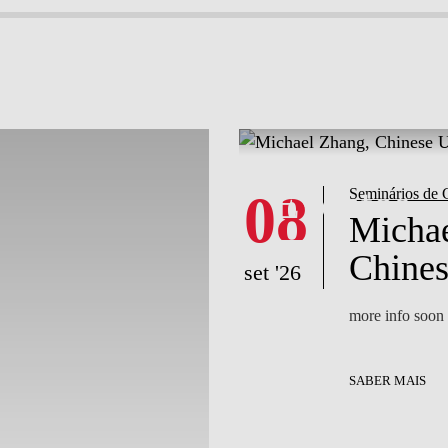
What's happening
What's happening
Notícias
Eventos
08
Seminários de 
Michae
Chines
set '26
more info soon
SABER MAIS