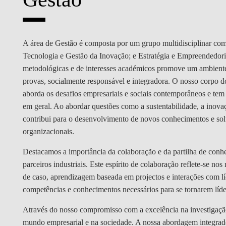
MESTRADOS EXECUTIVOS
DIVERSIDADE, EQUIDADE E
L
INCLUSÃO
LISBON MBA
A área de Gestão é composta por um grupo multidisciplinar com
E
PROJETOS PARA UM
PROGRAMAS DE
Tecnologia e Gestão da Inovação; e Estratégia e Empreendedor
FUTURO MELHOR
INTERCÂMBIO
R
metodológicas e de interesses académicos promove um ambiente
provas, socialmente responsável e integradora. O nosso corpo do
MODELO DE GOVERNO
ESCOLAS DE VERÃO
aborda os desafios empresariais e sociais contemporâneos e tem
em geral. Ao abordar questões como a sustentabilidade, a inovaç
JUNTE-SE A NÓS
FORMAÇÃO DE
contribui para o desenvolvimento de novos conhecimentos e sol
EXECUTIVOS
organizacionais.
CONTACTOS
Destacamos a importância da colaboração e da partilha de con
parceiros industriais. Este espírito de colaboração reflete-se 
de caso, aprendizagem baseada em projectos e interações com líd
competências e conhecimentos necessários para se tornarem líde
Através do nosso compromisso com a excelência na investigação
mundo empresarial e na sociedade. A nossa abordagem integrad