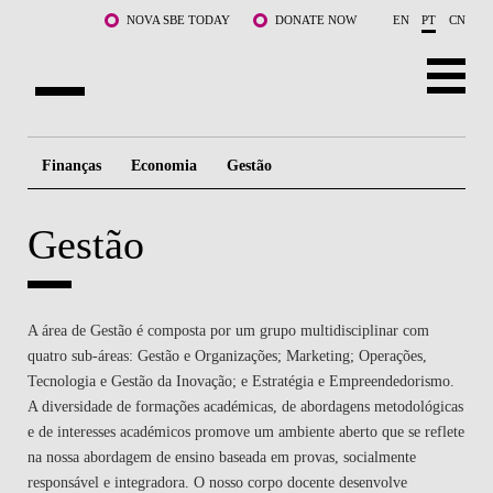
Saltar para o conteúdo principal
NOVA SBE TODAY
DONATE NOW
EN
PT
CN
SOBRE NÓS
Finanças
Economia
Gestão
CURSOS
Gestão
DOCENTES E INVESTIGAÇÃO
COMUNIDADE
A área de Gestão é composta por um grupo multidisciplinar com
LIFE AT NOVA SBE
quatro sub-áreas: Gestão e Organizações; Marketing; Operações,
Tecnologia e Gestão da Inovação; e Estratégia e Empreendedorismo.
WHAT'S HAPPENING
A diversidade de formações académicas, de abordagens metodológicas
e de interesses académicos promove um ambiente aberto que se reflete
na nossa abordagem de ensino baseada em provas, socialmente
responsável e integradora. O nosso corpo docente desenvolve