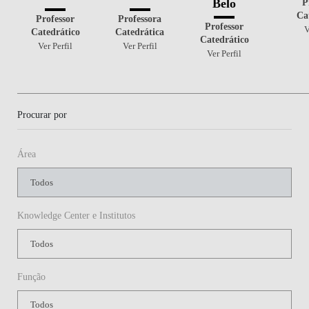
P
Belo
Ca
Professor
Professora
Professor
V
Catedrático
Catedrática
Catedrático
Ver Perfil
Ver Perfil
Ver Perfil
Procurar por
Área
Knowledge Center e Institutos
Função