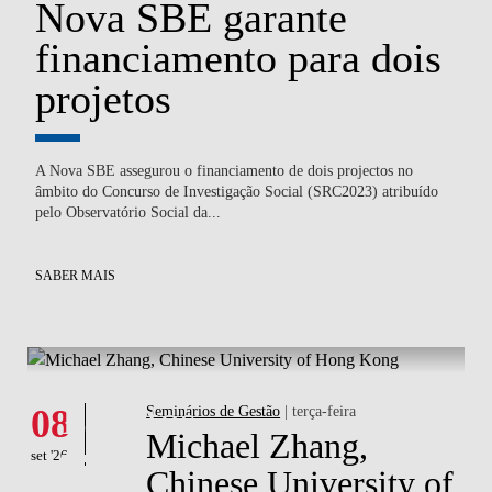
Nova SBE garante
P
financiamento para dois
S
E
projetos
c
A Nova SBE assegurou o financiamento de dois projectos no
Ped
),
âmbito do Concurso de Investigação Social (SRC2023) atribuído
co
pelo Observatório Social da...
co
SABER MAIS
SA
What's happening
Eventos
08
Seminários de Gestão
| terça-feira
Michael Zhang,
set '26
Chinese University of