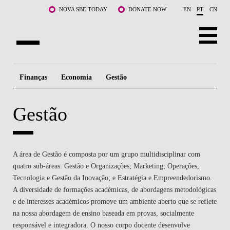
Saltar para o conteúdo principal
NOVA SBE TODAY
DONATE NOW
EN
PT
CN
SOBRE NÓS
Finanças
Economia
Gestão
CURSOS
Gestão
DOCENTES E INVESTIGAÇÃO
COMUNIDADE
A área de Gestão é composta por um grupo multidisciplinar com
LIFE AT NOVA SBE
quatro sub-áreas: Gestão e Organizações; Marketing; Operações,
Tecnologia e Gestão da Inovação; e Estratégia e Empreendedorismo.
WHAT'S HAPPENING
A diversidade de formações académicas, de abordagens metodológicas
e de interesses académicos promove um ambiente aberto que se reflete
na nossa abordagem de ensino baseada em provas, socialmente
responsável e integradora. O nosso corpo docente desenvolve