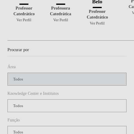
P
Belo
Ca
Professor
Professora
Professor
V
Catedrático
Catedrática
Catedrático
Ver Perfil
Ver Perfil
Ver Perfil
Procurar por
Área
Knowledge Center e Institutos
Função