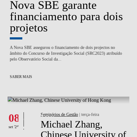
Nova SBE garante
P
financiamento para dois
S
E
projetos
c
A Nova SBE assegurou o financiamento de dois projectos no
Ped
),
âmbito do Concurso de Investigação Social (SRC2023) atribuído
co
pelo Observatório Social da...
co
SABER MAIS
SA
What's happening
Eventos
08
Seminários de Gestão
| terça-feira
Michael Zhang,
set '26
Chinese University of