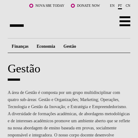
Saltar para o conteúdo principal
NOVA SBE TODAY
DONATE NOW
EN
PT
CN
SOBRE NÓS
Finanças
Economia
Gestão
CURSOS
Gestão
DOCENTES E INVESTIGAÇÃO
COMUNIDADE
A área de Gestão é composta por um grupo multidisciplinar com
LIFE AT NOVA SBE
quatro sub-áreas: Gestão e Organizações; Marketing; Operações,
Tecnologia e Gestão da Inovação; e Estratégia e Empreendedorismo.
WHAT'S HAPPENING
A diversidade de formações académicas, de abordagens metodológicas
e de interesses académicos promove um ambiente aberto que se reflete
na nossa abordagem de ensino baseada em provas, socialmente
responsável e integradora. O nosso corpo docente desenvolve