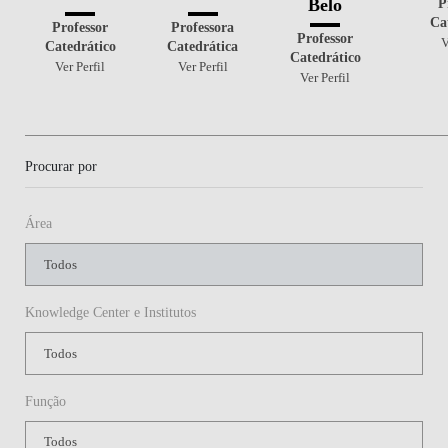
P
Belo
Ca
Professor
Professora
Professor
V
Catedrático
Catedrática
Catedrático
Ver Perfil
Ver Perfil
Ver Perfil
Procurar por
Área
Knowledge Center e Institutos
Função