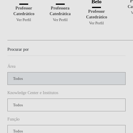
P
Belo
Ca
Professor
Professora
Professor
V
Catedrático
Catedrática
Catedrático
Ver Perfil
Ver Perfil
Ver Perfil
Procurar por
Área
Knowledge Center e Institutos
Função