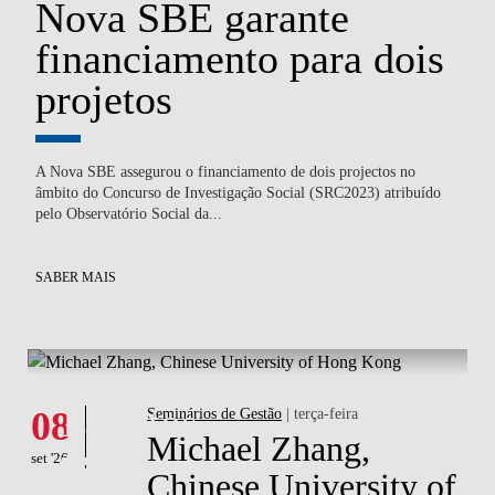
Nova SBE garante
P
financiamento para dois
S
E
projetos
c
A Nova SBE assegurou o financiamento de dois projectos no
Ped
),
âmbito do Concurso de Investigação Social (SRC2023) atribuído
co
pelo Observatório Social da...
co
SABER MAIS
SA
What's happening
Eventos
08
Seminários de Gestão
| terça-feira
Michael Zhang,
set '26
Chinese University of