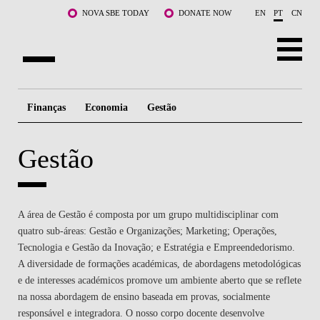
Saltar para o conteúdo principal
NOVA SBE TODAY
DONATE NOW
EN
PT
CN
SOBRE NÓS
Finanças
Economia
Gestão
CURSOS
Gestão
DOCENTES E INVESTIGAÇÃO
COMUNIDADE
A área de Gestão é composta por um grupo multidisciplinar com
LIFE AT NOVA SBE
quatro sub-áreas: Gestão e Organizações; Marketing; Operações,
Tecnologia e Gestão da Inovação; e Estratégia e Empreendedorismo.
WHAT'S HAPPENING
A diversidade de formações académicas, de abordagens metodológicas
e de interesses académicos promove um ambiente aberto que se reflete
na nossa abordagem de ensino baseada em provas, socialmente
responsável e integradora. O nosso corpo docente desenvolve