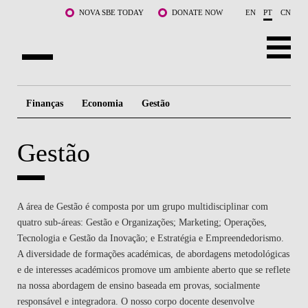
Saltar para o conteúdo principal
NOVA SBE TODAY
DONATE NOW
EN
PT
CN
SOBRE NÓS
Finanças
Economia
Gestão
CURSOS
Gestão
DOCENTES E INVESTIGAÇÃO
COMUNIDADE
A área de Gestão é composta por um grupo multidisciplinar com
LIFE AT NOVA SBE
quatro sub-áreas: Gestão e Organizações; Marketing; Operações,
Tecnologia e Gestão da Inovação; e Estratégia e Empreendedorismo.
WHAT'S HAPPENING
A diversidade de formações académicas, de abordagens metodológicas
e de interesses académicos promove um ambiente aberto que se reflete
na nossa abordagem de ensino baseada em provas, socialmente
responsável e integradora. O nosso corpo docente desenvolve