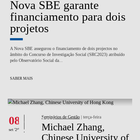
Nova SBE garante
P
financiamento para dois
S
E
projetos
c
A Nova SBE assegurou o financiamento de dois projectos no
Ped
),
âmbito do Concurso de Investigação Social (SRC2023) atribuído
co
pelo Observatório Social da...
co
SABER MAIS
SA
What's happening
Eventos
08
Seminários de Gestão
| terça-feira
Michael Zhang,
set '26
Chinese University of