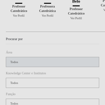
P
Belo
Ca
Professor
Professora
Professor
V
Catedrático
Catedrática
Catedrático
Ver Perfil
Ver Perfil
Ver Perfil
Procurar por
Área
Knowledge Center e Institutos
Função