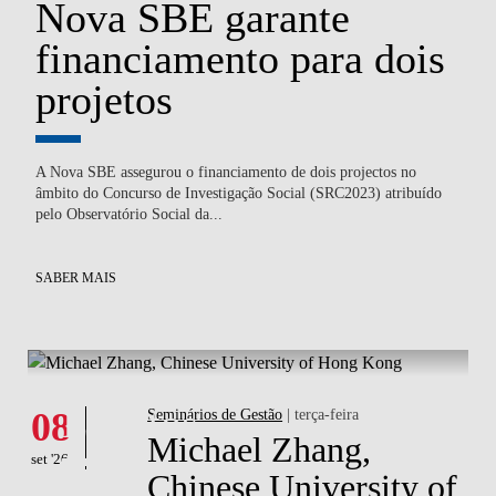
Nova SBE garante
P
financiamento para dois
S
E
projetos
c
A Nova SBE assegurou o financiamento de dois projectos no
Ped
),
âmbito do Concurso de Investigação Social (SRC2023) atribuído
co
pelo Observatório Social da...
co
SABER MAIS
SA
What's happening
Eventos
08
Seminários de Gestão
| terça-feira
Michael Zhang,
set '26
Chinese University of