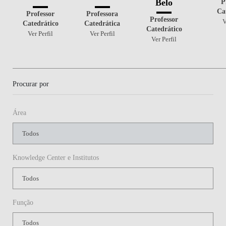
P
Belo
Ca
Professor
Professora
Professor
V
Catedrático
Catedrática
Catedrático
Ver Perfil
Ver Perfil
Ver Perfil
Procurar por
Área
Knowledge Center e Institutos
Função