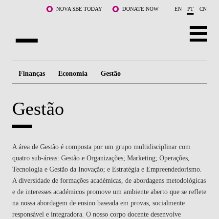
Saltar para o conteúdo principal
NOVA SBE TODAY
DONATE NOW
EN
PT
CN
SOBRE NÓS
Finanças
Economia
Gestão
CURSOS
Gestão
DOCENTES E INVESTIGAÇÃO
COMUNIDADE
A área de Gestão é composta por um grupo multidisciplinar com
LIFE AT NOVA SBE
quatro sub-áreas: Gestão e Organizações; Marketing; Operações,
Tecnologia e Gestão da Inovação; e Estratégia e Empreendedorismo.
WHAT'S HAPPENING
A diversidade de formações académicas, de abordagens metodológicas
e de interesses académicos promove um ambiente aberto que se reflete
na nossa abordagem de ensino baseada em provas, socialmente
responsável e integradora. O nosso corpo docente desenvolve