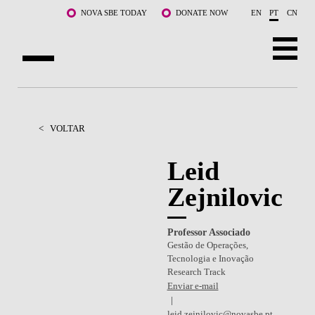
Saltar para o conteúdo principal
NOVA SBE TODAY
DONATE NOW
EN
PT
CN
SOBRE NÓS
CURSOS
<
VOLTAR
DOCENTES E INVESTIGAÇÃO
Leid
Zejnilovic
COMUNIDADE
LIFE AT NOVA SBE
Professor Associado
Gestão de Operações,
WHAT'S HAPPENING
Tecnologia e Inovação
Research Track
Enviar e-mail
leid.zejnilovic@novasbe.pt