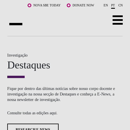
Saltar para o conteúdo principal
NOVA SBE TODAY
DONATE NOW
EN
PT
CN
SOBRE NÓS
CURSOS
Investigação
Destaques
DOCENTES E INVESTIGAÇÃO
COMUNIDADE
Fique por dentro das últimas notícias sobre nosso corpo docente e
LIFE AT NOVA SBE
investigação na nossa secção de Destaques e conheça a E-News, a
nossa newsletter de investigação.
WHAT'S HAPPENING
Consulte todas as edições aqui.
RESEARCH E-NEWS