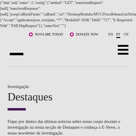
Saltar para o conteúdo principal
NOVA SBE TODAY
DONATE NOW
EN
PT
CN
SOBRE NÓS
CURSOS
Investigação
Destaques
DOCENTES E INVESTIGAÇÃO
COMUNIDADE
Fique por dentro das últimas notícias sobre nosso corpo docente e
LIFE AT NOVA SBE
investigação na nossa secção de Destaques e conheça a E-News, a
nossa newsletter de investigação.
WHAT'S HAPPENING
Consulte todas as edições aqui.
RESEARCH E-NEWS