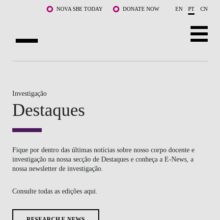
Saltar para o conteúdo principal
NOVA SBE TODAY
DONATE NOW
EN
PT
CN
SOBRE NÓS
CURSOS
Investigação
Destaques
DOCENTES E INVESTIGAÇÃO
COMUNIDADE
Fique por dentro das últimas notícias sobre nosso corpo docente e
LIFE AT NOVA SBE
investigação na nossa secção de Destaques e conheça a E-News, a
nossa newsletter de investigação.
WHAT'S HAPPENING
Consulte todas as edições aqui.
RESEARCH E-NEWS