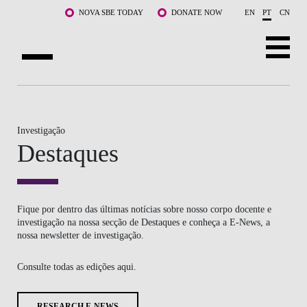
Saltar para o conteúdo principal
NOVA SBE TODAY
DONATE NOW
EN
PT
CN
SOBRE NÓS
CURSOS
Investigação
Destaques
DOCENTES E INVESTIGAÇÃO
COMUNIDADE
Fique por dentro das últimas notícias sobre nosso corpo docente e
LIFE AT NOVA SBE
investigação na nossa secção de Destaques e conheça a E-News, a
nossa newsletter de investigação.
WHAT'S HAPPENING
Consulte todas as edições aqui.
RESEARCH E-NEWS