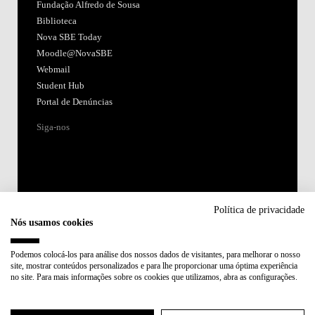
Fundação Alfredo de Sousa
Biblioteca
Nova SBE Today
Moodle@NovaSBE
Webmail
Student Hub
Portal de Denúncias
Siga-nos
Política de privacidade
Nós usamos cookies
Acreditações:
Podemos colocá-los para análise dos nossos dados de visitantes, para melhorar o nosso
site, mostrar conteúdos personalizados e para lhe proporcionar uma óptima experiência
Membro de:
no site. Para mais informações sobre os cookies que utilizamos, abra as configurações.
Participa em: