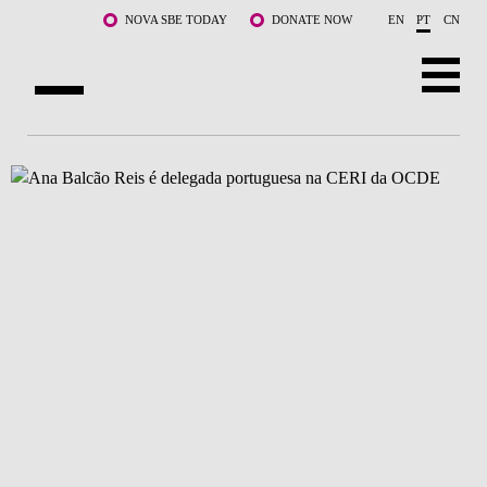
Saltar para o conteúdo principal
NOVA SBE TODAY
DONATE NOW
EN
PT
CN
SOBRE NÓS
CURSOS
DOCENTES E INVESTIGAÇÃO
COMUNIDADE
LIFE AT NOVA SBE
WHAT'S HAPPENING