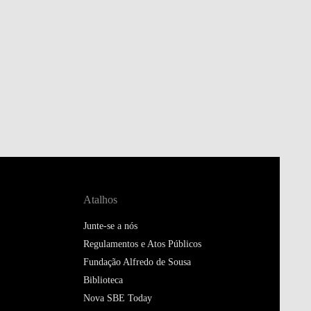
Atalhos
Junte-se a nós
Regulamentos e Atos Públicos
Fundação Alfredo de Sousa
Biblioteca
Nova SBE Today