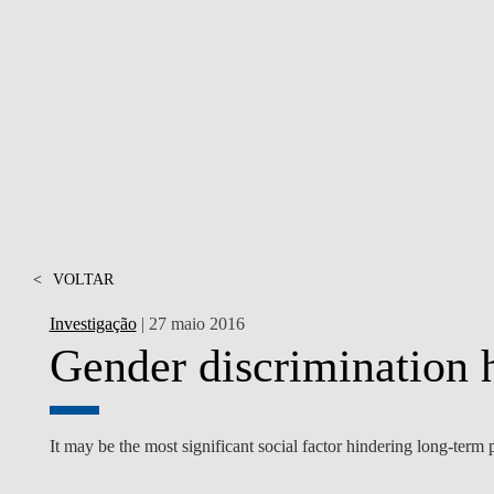
MESTRADOS EXECUTIVOS
DIVERSIDADE, EQUIDADE E
L
INCLUSÃO
LISBON MBA
E
PROJETOS PARA UM
PROGRAMAS DE
FUTURO MELHOR
INTERCÂMBIO
R
MODELO DE GOVERNO
ESCOLAS DE VERÃO
JUNTE-SE A NÓS
FORMAÇÃO DE
EXECUTIVOS
<
VOLTAR
CONTACTOS
Investigação
| 27 maio 2016
Gender discrimination h
It may be the most significant social factor hindering long-term