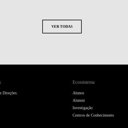
VER TODAS
s
Ecossistema
e Direções
Alunos
Alumni
Investigação
Centros de Conhecimento