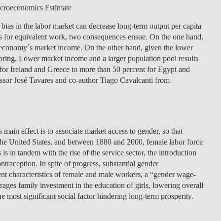
DOUBLE DEGREES
croeconomics Estimate
DIREITO & GESTÃO
 bias in the labor market can decrease long-term output per capita
s for equivalent work, two consequences ensue. On the one hand,
 economy´s market income. On the other hand, given the lower
DIREITO E ECONOMIA
spring. Lower market income and a larger population pool results
DO MAR
 for Ireland and Greece to more than 50 percent for Egypt and
ssor José Tavares and co-author Tiago Cavalcanti from
DUAL DEGREE NYU
s main effect is to associate market access to gender, so that
the United States, and between 1880 and 2000, female labor force
 in tandem with the rise of the service sector, the introduction
ntraception. In spite of progress, substantial gender
rent characteristics of female and male workers, a “gender wage-
urages family investment in the education of girls, lowering overall
e most significant social factor hindering long-term prosperity.