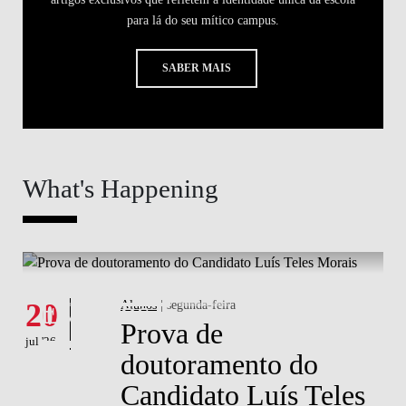
para lá do seu mítico campus.
SABER MAIS
What's Happening
What's happening
W
Eventos
20
Alunos
| segunda-feira
1
Prova de
jul '26
jul 
doutoramento do
Candidato Luís Teles