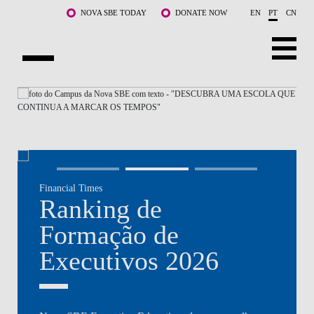
Saltar para o conteúdo principal
NOVA SBE TODAY
DONATE NOW
EN
PT
CN
NOVA
SOBRE NÓS
CURSOS
DOCENTES E INVESTIGAÇÃO
Financial Times
COMUNIDADE
Ranking de
LIFE AT NOVA SBE
Formação de
Executivos 2026
WHAT'S HAPPENING