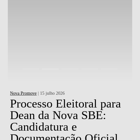
Nova Promove
| 15 julho 2026
Ac
a
Processo Eleitoral para
Dean da Nova SBE:
d
Candidatura e
P
o
Documentação Oficial
H