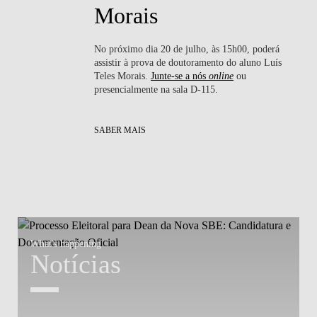
Morais
No próximo dia 20 de julho, às 15h00, poderá
ssa
assistir à prova de doutoramento do aluno Luís
nte
Teles Morais.
Junte-se a nós
online
ou
presencialmente na sala D-115.
SABER MAIS
What's happening
W
Notícias