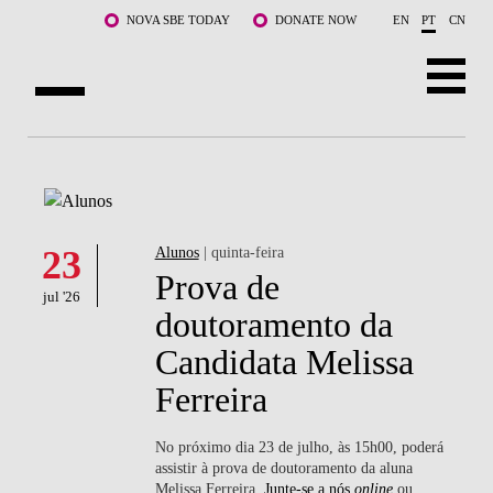
Saltar para o conteúdo principal
NOVA SBE TODAY
DONATE NOW
EN
PT
CN
SOBRE NÓS
CURSOS
DOCENTES E INVESTIGAÇÃO
23
Alunos
| quinta-feira
Prova de
jul '26
COMUNIDADE
doutoramento da
Candidata Melissa
LIFE AT NOVA SBE
Ferreira
WHAT'S HAPPENING
No próximo dia 23 de julho, às 15h00, poderá
assistir à prova de doutoramento da aluna
Melissa Ferreira.
Junte-se a nós
online
ou