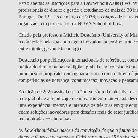
Estão abertas as inscrições para a LawWithoutWalls (LWOW
profissionais de direito e gestão a estudantes de mais de 30 ins
Portugal. De
13 a 15 de março de 2026
, o
campus
de Carcav
organizada em
parceria com a NOVA School of Law
.
Criado pela professora
Michele Destefano
(University of Mi
reconhecido pela sua abordagem inovadora ao ensino jurídico
entre direito, gestão e tecnologia.
Destacado por publicações internacionais de referência, com
prática do direito numa era digital, global e em constante tra
num mesmo propósito:
reimaginar a forma como o direito é p
competências de liderança, comunicação, inovação e pensamen
A edição de 2026 assinala o 15.º aniversário da iniciativa e
rede global de aprendizagem e inovação entre universidades 
uma experiência imersiva e intensiva de três dias em que equip
criam
soluções inovadoras para desafios reais do setor jurídic
metodologias colaborativas.
‘A LawWithoutWalls nasceu da convicção de que o futuro do d
áreas, culturas e perspetivas. Celebrar o nosso 15.º anive