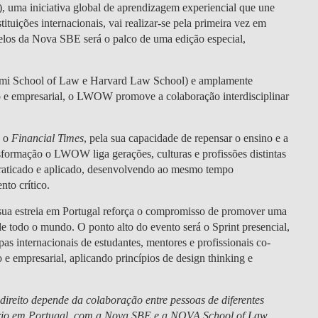
DOUBLE DEGREES
)
, uma iniciativa global de aprendizagem experiencial que une
tituições internacionais, vai realizar-se pela primeira vez em
DIREITO & GESTÃO
elos da Nova SBE
será o palco de uma edição especial,
DIREITO E ECONOMIA
ami School of Law e Harvard Law School) e amplamente
DO MAR
 e empresarial, o
LWOW
promove a
colaboração interdisciplinar
DUAL DEGREE NYU
o o
Financial Times
, pela sua capacidade de
repensar o ensino e a
nsformação
o
LWOW
liga gerações, culturas e profissões distintas
raticado e aplicado
, desenvolvendo ao mesmo tempo
to crítico
.
 a sua estreia em Portugal reforça o compromisso de promover uma
de todo o mundo. O ponto alto do evento será o
Sprint presencial
,
as internacionais de estudantes, mentores e profissionais co-
o e empresarial
, aplicando princípios de
design thinking
e
ireito depende da colaboração entre pessoas de diferentes
rsário em Portugal, com a Nova SBE e a NOVA School of Law,