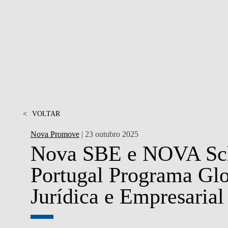
MESTRADOS EXECUTIVOS
DIVERSIDADE, EQUIDADE E
L
INCLUSÃO
LISBON MBA
E
PROJETOS PARA UM
PROGRAMAS DE
FUTURO MELHOR
INTERCÂMBIO
R
MODELO DE GOVERNO
ESCOLAS DE VERÃO
JUNTE-SE A NÓS
<
VOLTAR
FORMAÇÃO DE
EXECUTIVOS
Nova Promove
| 23 outubro 2025
CONTACTOS
Nova SBE e NOVA Sch
Portugal Programa Glo
Jurídica e Empresarial