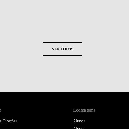
VER TODAS
s
Ecossistema
e Direções
Alunos
Alumni