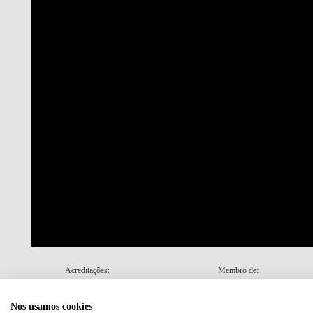
Acreditações:
Membro de:
Nós usamos cookies
Plano de Recuperação e Resiliência (PRR)