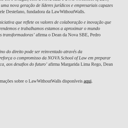
 uma nova geração de líderes jurídicos e empresariais capazes
ele Destefano
, fundadora da LawWithoutWalls.
iciativa que reflete os valores de colaboração e inovação que
rendemos e trabalhamos estamos a aproximar o mundo
es transformadoras’
afirma o Dean da Nova SBE,
Pedro
o do direito pode ser reinventado através da
ia reforça o compromisso da NOVA School of Law em preparar
ica, aos desafios do futuro’
afirma
Margarida Lima Rego
, Dean
ormações sobre o LawWithoutWalls disponíveis
aqui
.