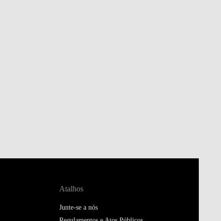
Atalhos
Junte-se a nós
Regulamentos e Atos Públicos