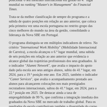
mundial no
ranking
“
Master's in Management
” do
Financial
Times
.
Trata-se da melhor classificação de sempre do programa e a
subida de quatro posições em relação ao ano anterior, que coloca
pela primeira vez uma escola portuguesa no restrito grupo das
cinco melhores do mundo na área da gestão, consolidando a
liderança da Nova SBE em Portugal.
O programa distinguiu-se em múltiplos indicadores de relevo. No
critério “
International Work Mobility
” (Mobilidade Internacional
de Carreira), a escola alcançou o 6.º lugar mundial, uma subida
de seis posições em relação ao ano anterior que evidencia o
alcance global das trajetórias profissionais dos seus graduados. Já
o indicador “
Alumni Network
”, que avalia o impacto do apoio
dado pela escola aos seus antigos alunos, subiu do 41.º lugar, em
2024, para a 19.ª posição este ano. Em 2025, também o indicador
“
Career Services
”, que avalia o acompanhamento prestado aos
alunos para alcançarem colocações nos mais prestigiados
recrutadores internacionais, saltou do 41.º lugar, em 2024, para a
22.ª posição em 2025. De destacar ainda a taxa de
empregabilidade de 99 %, que confirma a integração imediata dos
graduados da Nova SBE no mercado de trabalho global. Para os
resultados da escola contribuíram também a diversidade do corpo