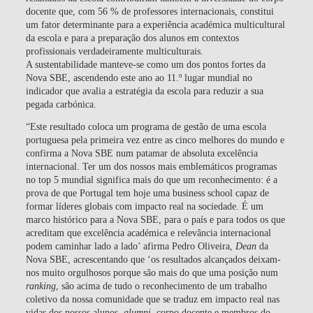
docente que, com 56 % de professores internacionais, constitui
um fator determinante para a experiência académica multicultural
da escola e para a preparação dos alunos em contextos
profissionais verdadeiramente multiculturais.
A sustentabilidade manteve-se como um dos pontos fortes da
Nova SBE, ascendendo este ano ao 11.º lugar mundial no
indicador que avalia a estratégia da escola para reduzir a sua
pegada carbónica.
“Este resultado coloca um programa de gestão de uma escola
portuguesa pela primeira vez entre as cinco melhores do mundo e
confirma a Nova SBE num patamar de absoluta excelência
internacional. Ter um dos nossos mais emblemáticos programas
no top 5 mundial significa mais do que um reconhecimento: é a
prova de que Portugal tem hoje uma business school capaz de
formar líderes globais com impacto real na sociedade. É um
marco histórico para a Nova SBE, para o país e para todos os que
acreditam que excelência académica e relevância internacional
podem caminhar lado a lado’ afirma Pedro Oliveira,
Dean
da
Nova SBE, acrescentando que ‘os resultados alcançados deixam-
nos muito orgulhosos porque são mais do que uma posição num
ranking
, são acima de tudo o reconhecimento de um trabalho
coletivo da nossa comunidade que se traduz em impacto real nas
vidas dos nossos alunos,
alumni
, corpo docente e membros do