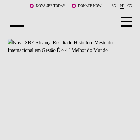
Saltar para o conteúdo principal
NOVA SBE TODAY
DONATE NOW
EN
PT
CN
SOBRE NÓS
CURSOS
DOCENTES E INVESTIGAÇÃO
COMUNIDADE
LIFE AT NOVA SBE
WHAT'S HAPPENING