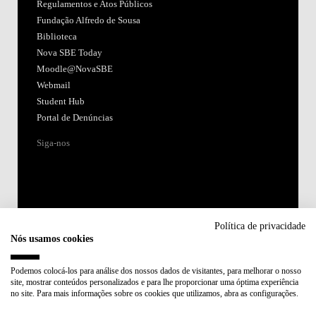
Regulamentos e Atos Públicos
Fundação Alfredo de Sousa
Biblioteca
Nova SBE Today
Moodle@NovaSBE
Webmail
Student Hub
Portal de Denúncias
Siga-nos
Política de privacidade
Nós usamos cookies
Acreditações:
Podemos colocá-los para análise dos nossos dados de visitantes, para melhorar o nosso
site, mostrar conteúdos personalizados e para lhe proporcionar uma óptima experiência
Membro de:
no site. Para mais informações sobre os cookies que utilizamos, abra as configurações.