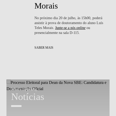
Morais
No próximo dia 20 de julho, às 15h00, poderá
ssa
assistir à prova de doutoramento do aluno Luís
nte
Teles Morais.
Junte-se a nós
online
ou
presencialmente na sala D-115.
SABER MAIS
What's happening
W
Notícias