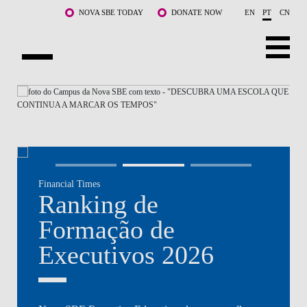
Saltar para o conteúdo principal
NOVA SBE TODAY
DONATE NOW
EN
PT
CN
NOVA
SOBRE NÓS
CURSOS
DOCENTES E INVESTIGAÇÃO
Financial Times
COMUNIDADE
Ranking de
LIFE AT NOVA SBE
Formação de
Executivos 2026
WHAT'S HAPPENING