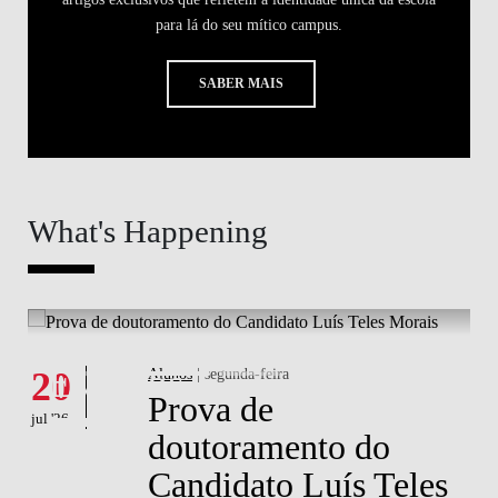
para lá do seu mítico campus.
SABER MAIS
What's Happening
What's happening
W
Eventos
20
Alunos
| segunda-feira
1
Prova de
jul '26
jul 
doutoramento do
Candidato Luís Teles