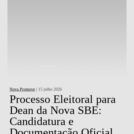
Nova Promove
| 15 julho 2026
Ac
a
Processo Eleitoral para
Dean da Nova SBE:
d
Candidatura e
P
o
Documentação Oficial
H