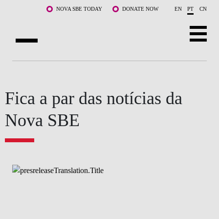
Saltar para o conteúdo principal
NOVA SBE TODAY
DONATE NOW
EN
PT
CN
SOBRE NÓS
CURSOS
Fica a par das notícias da
DOCENTES E INVESTIGAÇÃO
Nova SBE
COMUNIDADE
LIFE AT NOVA SBE
WHAT'S HAPPENING