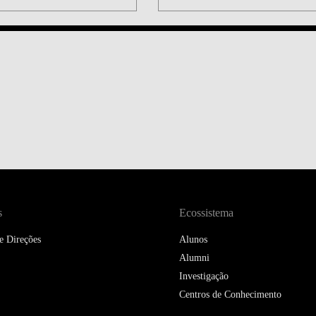
DOUBLE DEGREES
DIREITO & GESTÃO
DIREITO E ECONOMIA
DO MAR
DUAL DEGREE NYU
s
Ecossistema
e Direções
Alunos
Alumni
Investigação
Centros de Conhecimento