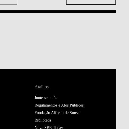
Atalhos
Junte-se a nós
Regulamentos e Atos Públicos
Fundação Alfredo de Sousa
Biblioteca
Nova SBE Today