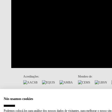
Acreditações:
Membro de:
Plano de Recuperação e Resiliência (PRR)
Nós usamos cookies
Podemos colocá-los para análise dos nossos dados de visitantes, para melhorar o nosso site