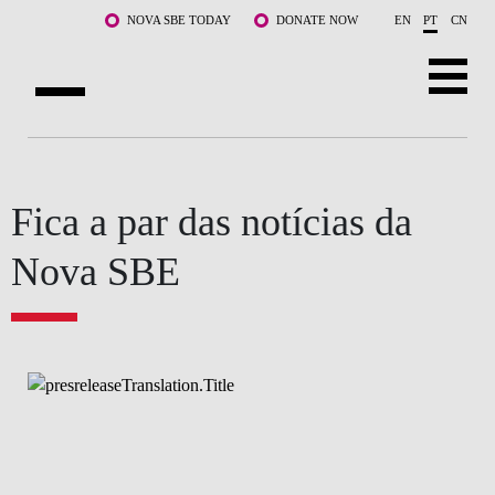
Saltar para o conteúdo principal
NOVA SBE TODAY
DONATE NOW
EN
PT
CN
SOBRE NÓS
CURSOS
Fica a par das notícias da
DOCENTES E INVESTIGAÇÃO
Nova SBE
COMUNIDADE
LIFE AT NOVA SBE
WHAT'S HAPPENING