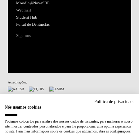
Moodle@NovaSBE
Webmail
Student Hub
Portal de Denúncias
Siga-nos
Acreditações:
Membro de:
Política de privacidade
Nós usamos cookies
Participa em:
Podemos colocá-los para análise dos nossos dados de visitantes, para melhorar o nosso
site, mostrar conteúdos personalizados e para lhe proporcionar uma óptima experiência
Plano de Recuperação e Resiliência (PRR)
no site. Para mais informações sobre os cookies que utilizamos, abra as configurações.