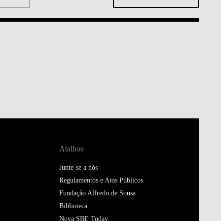
Atalhos
Junte-se a nós
Regulamentos e Atos Públicos
Fundação Alfredo de Sousa
Biblioteca
Nova SBE Today