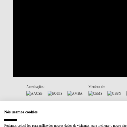
Acreditações:
Membro de:
Plano de Recuperação e Resiliência (PRR)
Nós usamos cookies
Podemos colocá-los para análise dos nossos dados de visitantes, para melhorar o nosso site