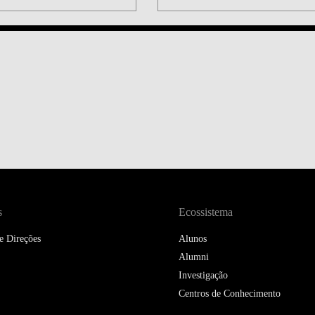
DOUBLE DEGREES
DIREITO & GESTÃO
DIREITO E ECONOMIA
DO MAR
DUAL DEGREE NYU
s
Ecossistema
e Direções
Alunos
Alumni
Investigação
Centros de Conhecimento