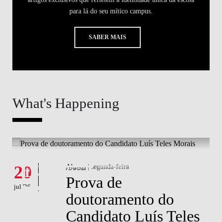
para lá do seu mítico campus.
SABER MAIS
What's Happening
What's happening
W
Eventos
20
Alunos
| segunda-feira
1
Prova de
jul '26
jul 
doutoramento do
Candidato Luís Teles