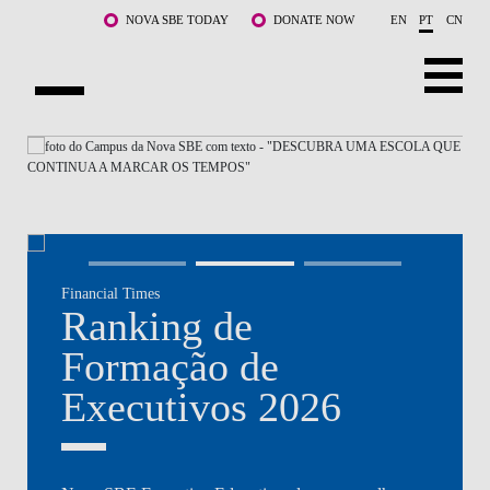
Saltar para o conteúdo principal
NOVA SBE TODAY
DONATE NOW
EN
PT
CN
NOVA
SOBRE NÓS
CURSOS
DOCENTES E INVESTIGAÇÃO
Financial Times
COMUNIDADE
Ranking de
LIFE AT NOVA SBE
Formação de
Executivos 2026
WHAT'S HAPPENING