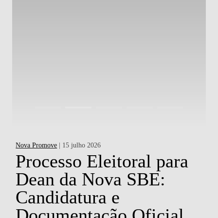
Nova Promove
| 15 julho 2026
Ac
a
Processo Eleitoral para
Dean da Nova SBE:
d
Candidatura e
P
o
Documentação Oficial
H