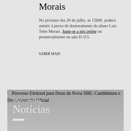
Morais
No próximo dia 20 de julho, às 15h00, poderá
ssa
assistir à prova de doutoramento do aluno Luís
nte
Teles Morais.
Junte-se a nós
online
ou
presencialmente na sala D-115.
SABER MAIS
What's happening
W
Notícias