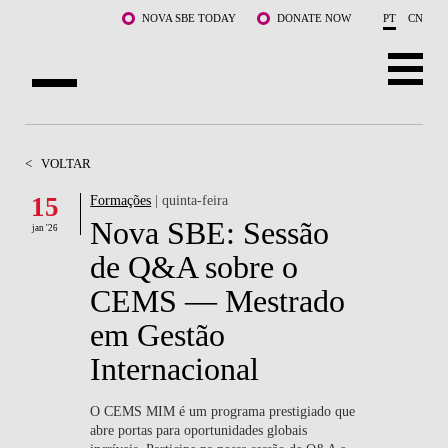
Saltar para o conteúdo principal
NOVA SBE TODAY
DONATE NOW
PT
CN
SOBRE NÓS
<
VOLTAR
CURSOS
15
Formações
| quinta-feira
Nova SBE: Sessão
DOCENTES E INVESTIGAÇÃO
jan '26
de Q&A sobre o
COMUNIDADE
CEMS — Mestrado
LIFE AT NOVA SBE
em Gestão
Internacional
WHAT'S HAPPENING
O CEMS MIM é um programa prestigiado que
abre portas para oportunidades globais