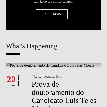
para lá do seu mítico campus.
SABER MAIS
What's Happening
What's happening
W
Eventos
20
Alunos
| segunda-feira
1
Prova de
jul '26
jul 
doutoramento do
Candidato Luís Teles