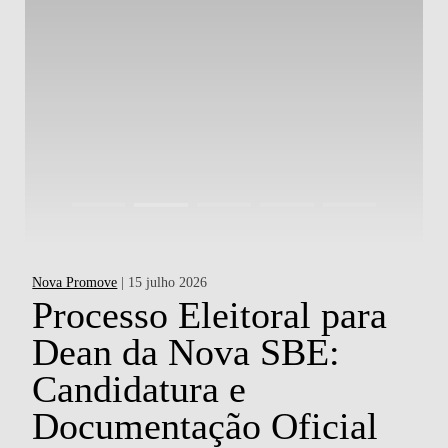
Nova Promove
| 15 julho 2026
Ac
a
Processo Eleitoral para
Dean da Nova SBE:
d
Candidatura e
P
o
Documentação Oficial
H