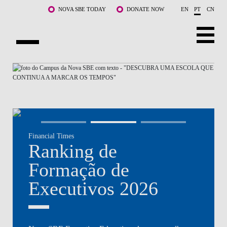
Saltar para o conteúdo principal
NOVA SBE TODAY
DONATE NOW
EN
PT
CN
NOVA
SOBRE NÓS
CURSOS
DOCENTES E INVESTIGAÇÃO
Financial Times
COMUNIDADE
Ranking de
LIFE AT NOVA SBE
Formação de
Executivos 2026
WHAT'S HAPPENING