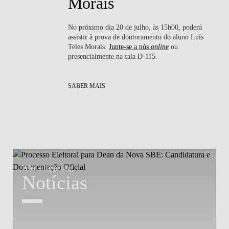
Morais
No próximo dia 20 de julho, às 15h00, poderá
ssa
assistir à prova de doutoramento do aluno Luís
nte
Teles Morais.
Junte-se a nós
online
ou
presencialmente na sala D-115.
SABER MAIS
What's happening
W
Notícias