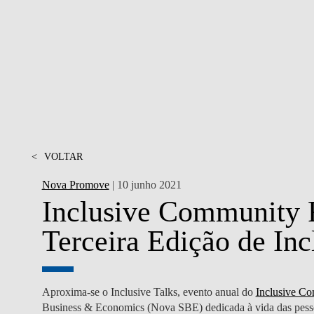
MESTRADOS EXECUTIVOS
DIVERSIDADE, EQUIDADE E
L
INCLUSÃO
LISBON MBA
E
PROJETOS PARA UM
PROGRAMAS DE
FUTURO MELHOR
INTERCÂMBIO
R
MODELO DE GOVERNO
ESCOLAS DE VERÃO
JUNTE-SE A NÓS
<
VOLTAR
FORMAÇÃO DE
EXECUTIVOS
Nova Promove
| 10 junho 2021
CONTACTOS
Inclusive Community 
Terceira Edição de Inc
Aproxima-se o Inclusive Talks, evento anual do
Inclusive C
Business & Economics (Nova SBE) dedicada à vida das pessoas