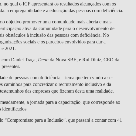
DOUBLE DEGREES
h, no qual o ICF apresentará os resultados alcançados com os
iada: a empregabilidade e a educação das pessoas com deficiência.
DIREITO & GESTÃO
mo objetivo promover uma comunidade mais aberta e mais
à participação ativa da comunidade para o desenvolvimento de
DIREITO E ECONOMIA
pais obstáculos à inclusão das pessoas com deficiência. No
DO MAR
rganizações sociais e os parceiros envolvidos para dar a
 e 2021.
DUAL DEGREE NYU
á com Daniel Traça,
Dean
da Nova SBE, e Rui Diniz, CEO da
 presentes.
ade de pessoas com deficiência – tema que tem vindo a ser
es caminhos para concretizar o recrutamento inclusivo e da
 testemunhos das empresas que fizeram desta uma realidade.
meadamente, a jornada para a capacitação, que corresponde ao
 identificados.
do “Compromisso para a Inclusão”, que passará a contar com 41