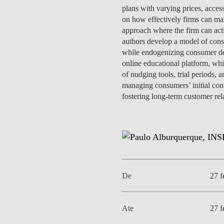
MESTRADOS EXECUTIVOS
plans with varying prices, access
DIVERSIDADE, EQUIDADE E
on how effectively firms can mana
L
INCLUSÃO
approach where the firm can act
LISBON MBA
authors develop a model of consu
E
while endogenizing consumer dem
PROJETOS PARA UM
PROGRAMAS DE
online educational platform, whi
FUTURO MELHOR
INTERCÂMBIO
R
of nudging tools, trial periods,
managing consumers’ initial cont
MODELO DE GOVERNO
ESCOLAS DE VERÃO
fostering long-term customer rel
JUNTE-SE A NÓS
FORMAÇÃO DE
EXECUTIVOS
CONTACTOS
De
27 f
Ate
27 f