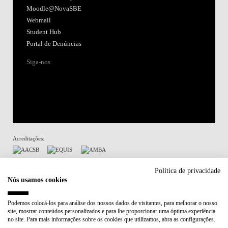
Moodle@NovaSBE
Webmail
Student Hub
Portal de Denúncias
Siga-nos
Acreditações:
Membro de:
Política de privacidade
Nós usamos cookies
Participa em:
Podemos colocá-los para análise dos nossos dados de visitantes, para melhorar o nosso
site, mostrar conteúdos personalizados e para lhe proporcionar uma óptima experiência
Plano de Recuperação e Resiliência (PRR)
no site. Para mais informações sobre os cookies que utilizamos, abra as configurações.