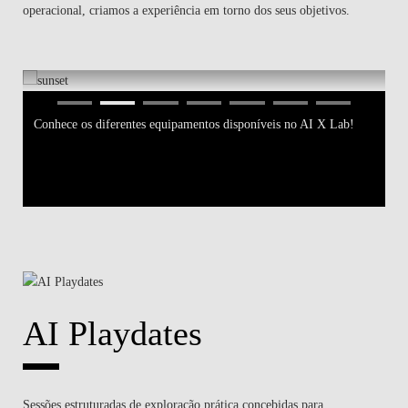
operacional, criamos a experiência em torno dos seus objetivos.
Conhece os diferentes equipamentos disponíveis no AI X Lab!
Co
AI Playdates
Sessões estruturadas de exploração prática concebidas para