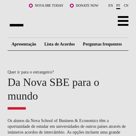
Saltar para o conteúdo principal
NOVA SBE TODAY
DONATE NOW
EN
PT
CN
SOBRE NÓS
Apresentação
Lista de Acordos
Perguntas frequentes
Al
CURSOS
DOCENTES E INVESTIGAÇÃO
Quer ir para o estrangeiro?
Da Nova SBE para o
COMUNIDADE
mundo
LIFE AT NOVA SBE
WHAT'S HAPPENING
Os alunos da Nova School of Business & Economics têm a
oportunidade de estudar em universidades de outros países através de
inúmeros acordos de intercâmbio. As opções incluem uma grande