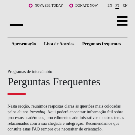
Saltar para o conteúdo principal
NOVA SBE TODAY
DONATE NOW
EN
PT
CN
SOBRE NÓS
Apresentação
Lista de Acordos
Perguntas frequentes
Al
CURSOS
DOCENTES E INVESTIGAÇÃO
Programas de intercâmbio
Perguntas Frequentes
COMUNIDADE
LIFE AT NOVA SBE
Nesta secção, reunimos respostas claras às questões mais colocadas
WHAT'S HAPPENING
pelos alunos
incoming
. Aqui poderá encontrar informação útil sobre
processos académicos, procedimentos administrativos e outros temas
relacionados com a sua chegada e integração. Recomendamos que
consulte estas FAQ sempre que necessitar de orientação.