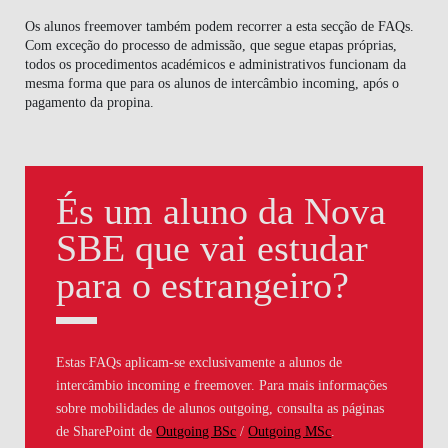
Os alunos freemover também podem recorrer a esta secção de FAQs.
Com exceção do
processo de admissão
, que segue etapas próprias,
todos os procedimentos académicos e administrativos
funcionam da
mesma forma que para os alunos de intercâmbio incoming
, após o
pagamento da propina.
És um aluno da Nova
SBE que vai estudar
para o estrangeiro?
Estas FAQs aplicam-se exclusivamente a alunos de
intercâmbio incoming e freemover. Para mais informações
sobre mobilidades de alunos outgoing, consulta as páginas
de SharePoint de
Outgoing BSc
/
Outgoing MSc
.