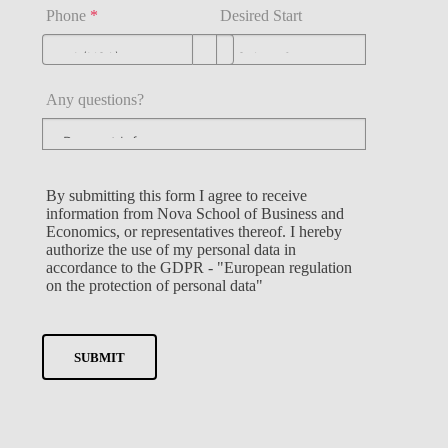
E pode ser desafiante, e a forma como me ajudou
Phone
*
Desired Start
sa realidade, tiveram um papel fundamental para q
a forma melhor do que alguma vez imaginei. O qu
nuinamente que eu tivesse sucesso — não apenas
Any questions?
ssoa. Na minha opinião, isso vai além do que se 
tarei sempre grata por isso.
eborg Brevik Marken
,
alumni
do Mestrado em Gestão
By submitting this form I agree to receive
information from Nova School of Business and
Economics, or representatives thereof. I hereby
authorize the use of my personal data in
accordance to the GDPR - "European regulation
on the protection of personal data"
SUBMIT