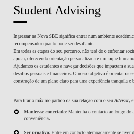
MESTRADOS EXECUTIVOS
Student Advising
DIVERSIDADE, EQUIDADE E
L
INCLUSÃO
LISBON MBA
E
PROJETOS PARA UM
PROGRAMAS DE
Ingressar na Nova SBE significa entrar num ambiente académic
FUTURO MELHOR
INTERCÂMBIO
R
recompensador quanto pode ser desafiante.
Em todas as etapas do seu percurso, não terá de o enfrentar soz
MODELO DE GOVERNO
ESCOLAS DE VERÃO
apoiar, oferecendo orientação personalizada e um toque humano
Ajudamos os estudantes a navegar decisões que impactam a sua 
JUNTE-SE A NÓS
FORMAÇÃO DE
desafios pessoais e financeiros. O nosso objetivo é orientar os e
EXECUTIVOS
construção de um plano claro para uma experiência tranquila e 
CONTACTOS
Para tirar o máximo partido da sua relação com o seu
Advisor
, 
Manter-se conectado
: Mantenha o contacto ao longo do a
conveniência.
Ser proativo
: Entre em contacto atempadamente se tiver 