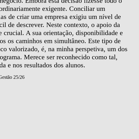
negócio. Embora esta decisão fizesse todo o
SB
aordinariamente exigente. Conciliar um
es
as de criar uma empresa exigiu um nível de
um
fícil de descrever. Neste contexto, o apoio da
ge
 crucial. A sua orientação, disponibilidade e
pe
os os caminhos em simultâneo. Este tipo de
es
uco valorizado, é, na minha perspetiva, um dos
Ing
programa. Merece ser reconhecido como tal,
da e nos resultados dos alunos.
Gestão 25/26