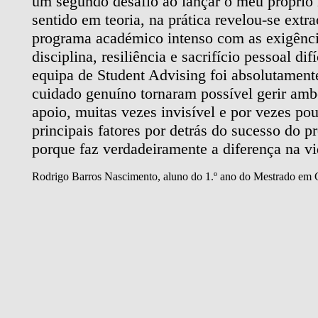
co a
um segundo desafio ao lançar o meu próprio 
 de
sentido em teoria, na prática revelou-se extr
ueria
programa académico intenso com as exigênci
omo
disciplina, resiliência e sacrifício pessoal di
or
, e
equipa de Student Advising foi absolutamente
cuidado genuíno tornaram possível gerir amb
apoio, muitas vezes invisível e por vezes po
principais fatores por detrás do sucesso do 
porque faz verdadeiramente a diferença na vi
Rodrigo Barros Nascimento,
aluno do 1.º ano do Mestrado em 