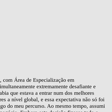
, com Área de Especialização em
Es
multaneamente extremamente desafiante e
pe
sabia que estava a entrar num dos melhores
su
s a nível global, e essa expectativa não só foi
di
ngo do meu percurso. Ao mesmo tempo, assumi
si