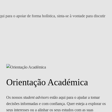
DOUBLE DEGREES
DIREITO & GESTÃO
qui para o apoiar de forma holística, sinta-se à vontade para discutir
DIREITO E ECONOMIA
DO MAR
DUAL DEGREE NYU
Orientação Académica
Os nossos
student advisors
estão aqui para o ajudar a tomar
decisões informadas e com confiança. Quer esteja a explorar os
seus interesses ou a alinhar os seus estudos com as suas