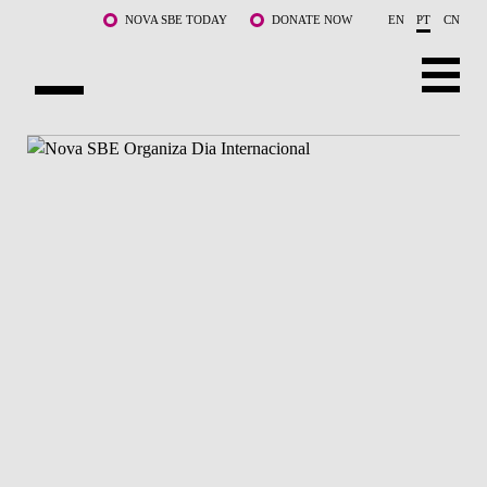
Saltar para o conteúdo principal
NOVA SBE TODAY
DONATE NOW
EN
PT
CN
SOBRE NÓS
CURSOS
DOCENTES E INVESTIGAÇÃO
COMUNIDADE
LIFE AT NOVA SBE
WHAT'S HAPPENING