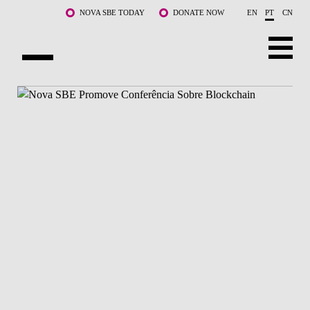
Saltar para o conteúdo principal
NOVA SBE TODAY
DONATE NOW
EN
PT
CN
SOBRE NÓS
CURSOS
DOCENTES E INVESTIGAÇÃO
COMUNIDADE
LIFE AT NOVA SBE
WHAT'S HAPPENING