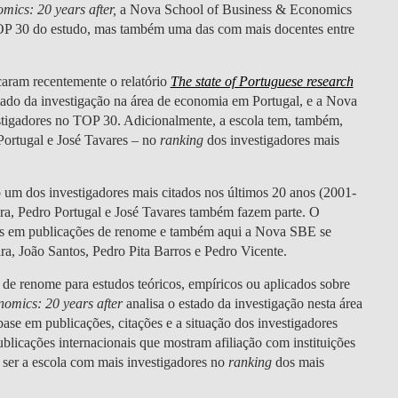
DOUBLE DEGREES
mics: 20 years after,
a Nova School of Business & Economics
OP 30 do estudo, mas também uma das com mais docentes entre
DIREITO & GESTÃO
aram recentemente o relatório
The state of Portuguese research
DIREITO E ECONOMIA
tado da investigação na área de economia em Portugal, e a Nova
DO MAR
estigadores no TOP 30. Adicionalmente, a escola tem, também,
Portugal e José Tavares – no
ranking
dos investigadores mais
DUAL DEGREE NYU
 um dos investigadores mais citados nos últimos 20 anos (2001-
ara, Pedro Portugal e José Tavares também fazem parte. O
es em publicações de renome e também aqui a Nova SBE se
ara, João Santos, Pedro Pita Barros e Pedro Vicente.
 de renome para estudos teóricos, empíricos ou aplicados sobre
nomics: 20 years after
analisa o estado da investigação nesta área
se em publicações, citações e a situação dos investigadores
licações internacionais que mostram afiliação com instituições
 ser a escola com mais investigadores no
ranking
dos mais