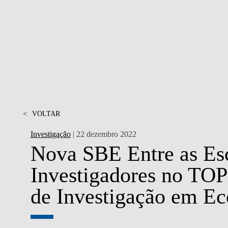
MESTRADOS EXECUTIVOS
DIVERSIDADE, EQUIDADE E
L
INCLUSÃO
LISBON MBA
E
PROJETOS PARA UM
PROGRAMAS DE
FUTURO MELHOR
INTERCÂMBIO
R
MODELO DE GOVERNO
ESCOLAS DE VERÃO
JUNTE-SE A NÓS
<
VOLTAR
FORMAÇÃO DE
EXECUTIVOS
Investigação
| 22 dezembro 2022
CONTACTOS
Nova SBE Entre as Es
Investigadores no TOP
de Investigação em E