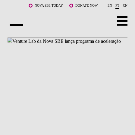
Saltar para o conteúdo principal
NOVA SBE TODAY
DONATE NOW
EN
PT
CN
SOBRE NÓS
CURSOS
DOCENTES E INVESTIGAÇÃO
COMUNIDADE
LIFE AT NOVA SBE
WHAT'S HAPPENING