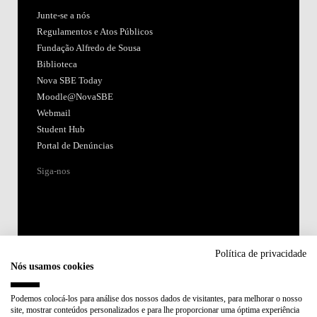
Junte-se a nós
Regulamentos e Atos Públicos
Fundação Alfredo de Sousa
Biblioteca
Nova SBE Today
Moodle@NovaSBE
Webmail
Student Hub
Portal de Denúncias
Siga-nos
Política de privacidade
Nós usamos cookies
Acreditações:
Podemos colocá-los para análise dos nossos dados de visitantes, para melhorar o nosso
site, mostrar conteúdos personalizados e para lhe proporcionar uma óptima experiência
Membro de: