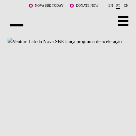
Saltar para o conteúdo principal
NOVA SBE TODAY
DONATE NOW
EN
PT
CN
SOBRE NÓS
CURSOS
DOCENTES E INVESTIGAÇÃO
COMUNIDADE
LIFE AT NOVA SBE
WHAT'S HAPPENING