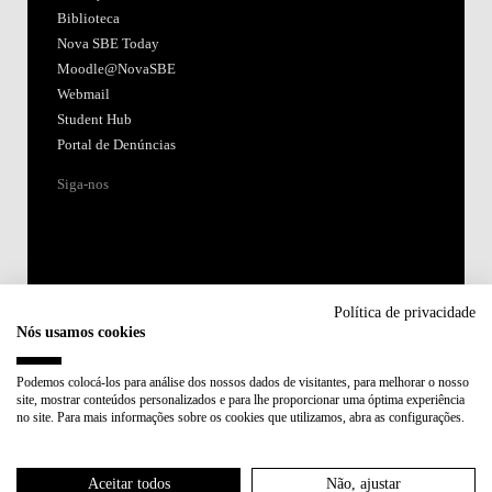
Biblioteca
Nova SBE Today
Moodle@NovaSBE
Webmail
Student Hub
Portal de Denúncias
Siga-nos
Política de privacidade
Nós usamos cookies
Acreditações:
Podemos colocá-los para análise dos nossos dados de visitantes, para melhorar o nosso
site, mostrar conteúdos personalizados e para lhe proporcionar uma óptima experiência
Membro de:
no site. Para mais informações sobre os cookies que utilizamos, abra as configurações.
Participa em:
Aceitar todos
Não, ajustar